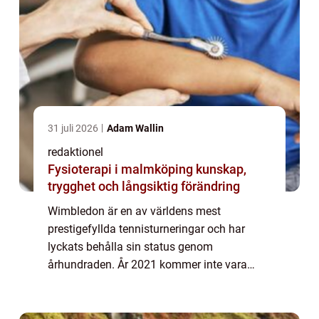
31 juli 2026
Adam Wallin
redaktionel
Fysioterapi i malmköping kunskap,
trygghet och långsiktig förändring
Wimbledon är en av världens mest
prestigefyllda tennisturneringar och har
lyckats behålla sin status genom
århundraden. År 2021 kommer inte vara
något undantag när tennisvärldens största
stjärnor återigen samlas på gräsbanorna för
att kämpa om ära oc...