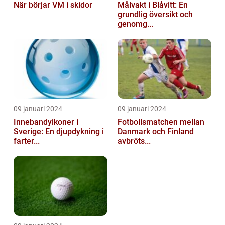
När börjar VM i skidor
Målvakt i Blåvitt: En
grundlig översikt och
genomg...
09 januari 2024
09 januari 2024
Innebandyikoner i
Fotbollsmatchen mellan
Sverige: En djupdykning i
Danmark och Finland
farter...
avbröts...