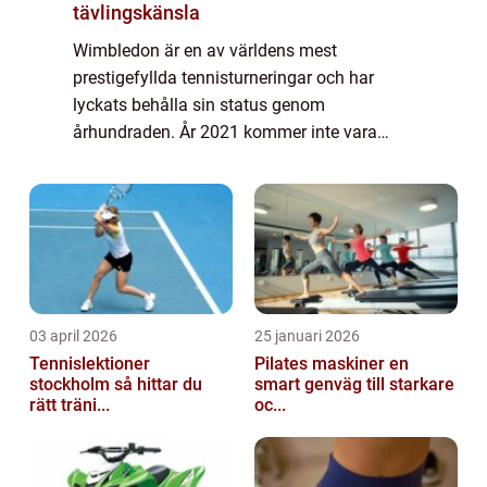
tävlingskänsla
Wimbledon är en av världens mest
prestigefyllda tennisturneringar och har
lyckats behålla sin status genom
århundraden. År 2021 kommer inte vara
något undantag när tennisvärldens största
stjärnor återigen samlas på gräsbanorna för
att kämpa om ära oc...
03 april 2026
25 januari 2026
Tennislektioner
Pilates maskiner en
stockholm så hittar du
smart genväg till starkare
rätt träni...
oc...