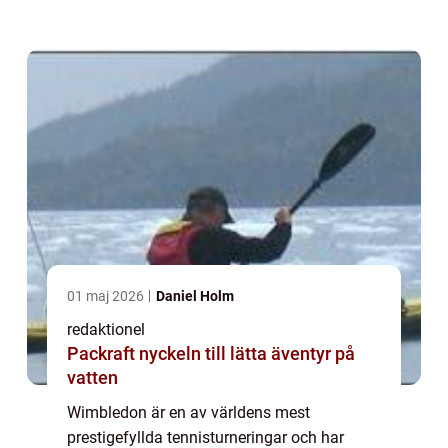
något undantag när tennisvärldens största
stjärnor återigen samlas på gräsbanorna för
att kämpa om ära oc...
01 maj 2026
Daniel Holm
redaktionel
Packraft nyckeln till lätta äventyr på
vatten
Wimbledon är en av världens mest
prestigefyllda tennisturneringar och har