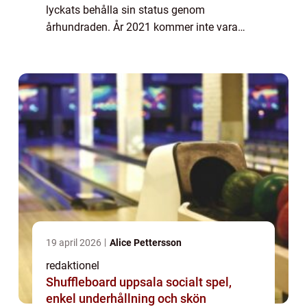
lyckats behålla sin status genom
århundraden. År 2021 kommer inte vara
något undantag när tennisvärldens största
stjärnor återigen samlas på gräsbanorna för
att kämpa om ära oc...
19 april 2026
Alice Pettersson
redaktionel
Shuffleboard uppsala socialt spel,
enkel underhållning och skön