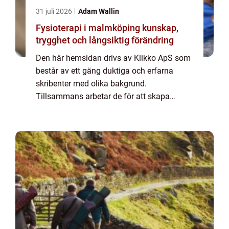
31 juli 2026
Adam Wallin
Fysioterapi i malmköping kunskap,
trygghet och långsiktig förändring
Den här hemsidan drivs av Klikko ApS som
består av ett gäng duktiga och erfarna
skribenter med olika bakgrund.
Tillsammans arbetar de för att skapa
aktuellt innehåll till den här sidan. Vi vet hur
utmanande det är att läsa och genomgå en
massa olika ...