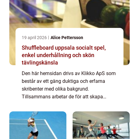
19 april 2026
Alice Pettersson
Shuffleboard uppsala socialt spel,
enkel underhållning och skön
tävlingskänsla
Den här hemsidan drivs av Klikko ApS som
består av ett gäng duktiga och erfarna
skribenter med olika bakgrund.
Tillsammans arbetar de för att skapa
aktuellt innehåll till den här sidan. Vi vet hur
utmanande det är att läsa och genomgå en
massa olika ...