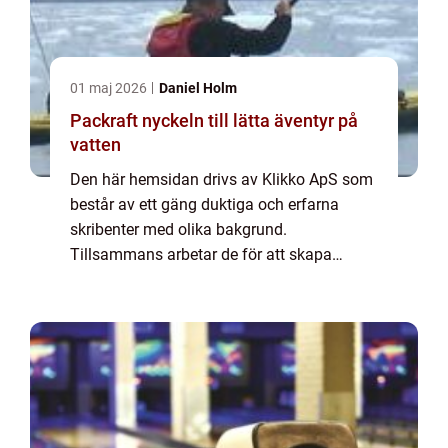
01 maj 2026
Daniel Holm
Packraft nyckeln till lätta äventyr på
vatten
Den här hemsidan drivs av Klikko ApS som
består av ett gäng duktiga och erfarna
skribenter med olika bakgrund.
Tillsammans arbetar de för att skapa
aktuellt innehåll till den här sidan. Vi vet hur
utmanande det är att läsa och genomgå en
massa olika ...