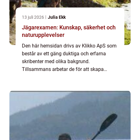
13 juli 2026
Julia Ekk
Jägarexamen: Kunskap, säkerhet och
naturupplevelser
Den här hemsidan drivs av Klikko ApS som
består av ett gäng duktiga och erfarna
skribenter med olika bakgrund.
Tillsammans arbetar de för att skapa
aktuellt innehåll till den här sidan. Vi vet hur
utmanande det är att läsa och genomgå en
massa olika ...