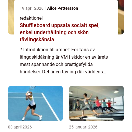
19 april 2026
Alice Pettersson
redaktionel
Shuffleboard uppsala socialt spel,
enkel underhållning och skön
tävlingskänsla
? Introduktion till ämnet: För fans av
längdskidåkning är VM i skidor en av årets
mest spännande och prestigefyllda
händelser. Det är en tävling där världens
bästa skidåkare samlas för att kämpa om
äran och medaljerna. I denna artikel kommer
vi att g...
03 april 2026
25 januari 2026