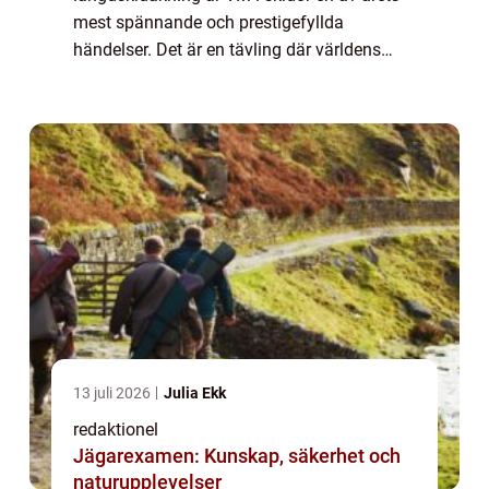
mest spännande och prestigefyllda
händelser. Det är en tävling där världens
bästa skidåkare samlas för att kämpa om
äran och medaljerna. I denna artikel kommer
vi att g...
13 juli 2026
Julia Ekk
redaktionel
Jägarexamen: Kunskap, säkerhet och
naturupplevelser