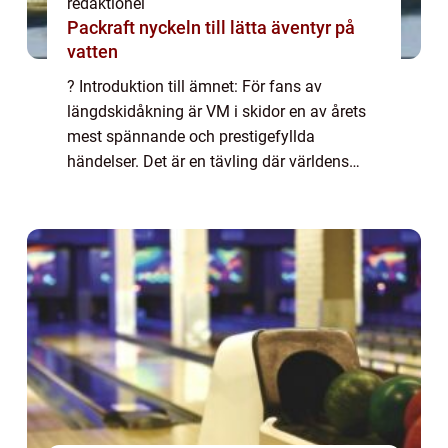
redaktionel
Packraft nyckeln till lätta äventyr på
vatten
? Introduktion till ämnet: För fans av
längdskidåkning är VM i skidor en av årets
mest spännande och prestigefyllda
händelser. Det är en tävling där världens
bästa skidåkare samlas för att kämpa om
äran och medaljerna. I denna artikel kommer
vi att g...