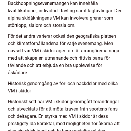
Backhoppningsevenemangen kan innehålla
kvalifikationer, individuell tävling samt lagtävlingar. Den
alpina skidåkningens VM kan involvera grenar som
störtlopp, slalom och storslalom.
För det andra varierar också den geografiska platsen
och klimatförhållandena för varje evenemang. Men
oavsett var VM i skidor äger rum är arrangörerna noga
med att skapa en utmanande och rättvis bana för
tävlande och att erbjuda en bra upplevelse för
åskådare.
Historisk genomgång av för- och nackdelar med olika
VM i skidor
Historiskt sett har VM i skidor genomgått förändringar
och utvecklats för att möta kraven från sportens fans
och deltagare. En styrka med VM i skidor är dess
prestigefyllda karaktär, med möjligheten för åkarna att
visa sin skicklighet och ta hem medaljer på den