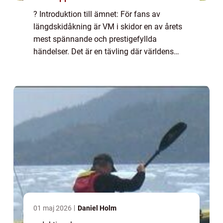
? Introduktion till ämnet: För fans av
längdskidåkning är VM i skidor en av årets
mest spännande och prestigefyllda
händelser. Det är en tävling där världens
bästa skidåkare samlas för att kämpa om
äran och medaljerna. I denna artikel kommer
vi att g...
01 maj 2026
Daniel Holm