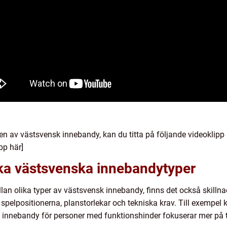
sen av västsvensk innebandy, kan du titta på följande videoklipp s
pp här]
ika västsvenska innebandytyper
ellan olika typer av västsvensk innebandy, finns det också skill
spelpositionerna, planstorlekar och tekniska krav. Till exempel
innebandy för personer med funktionshinder fokuserar mer på t