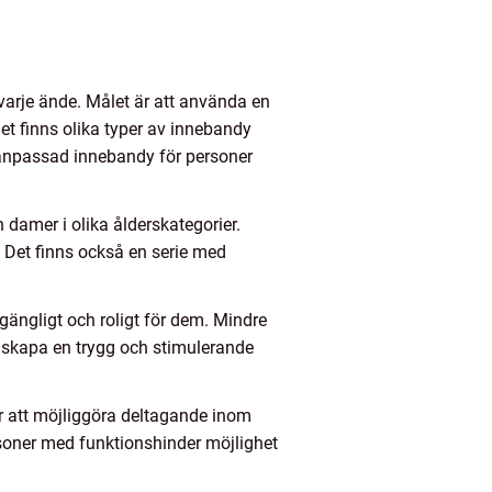
arje ände. Målet är att använda en
t finns olika typer av innebandy
 anpassad innebandy för personer
damer i olika ålderskategorier.
 Det finns också en serie med
gängligt och roligt för dem. Mindre
t skapa en trygg och stimulerande
ör att möjliggöra deltagande inom
rsoner med funktionshinder möjlighet