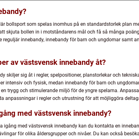
nebandy?
r bollsport som spelas inomhus på en standardstorlek plan med 
t skjuta bollen in i motståndarens mål och få så många poäng s
ve reguljär innebandy, innebandy för barn och ungdomar samt a
typer av västsvensk innebandy åt?
 skiljer sig åt i regler, spelpositioner, planstorlekar och teknis
er intensiv och fysisk, medan innebandy för barn och ungdoma
a en trygg och stimulerande miljö för de yngre spelarna. Anpas
da anpassningar i regler och utrustning för att möjliggöra deltag
gång med västsvensk innebandy?
a igång med västsvensk innebandy kan du kontakta en inneband
tävlingar för olika åldersgrupper och nivåer. Du kan också besök