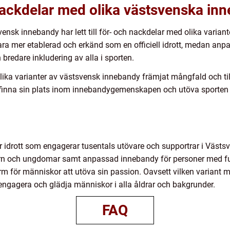
nackdelar med olika västsvenska in
ensk innebandy har lett till för- och nackdelar med olika variant
ara mer etablerad och erkänd som en officiell idrott, medan an
 bredare inkludering av alla i sporten.
olika varianter av västsvensk innebandy främjat mångfald och til
att finna sin plats inom innebandygemenskapen och utöva sporten 
idrott som engagerar tusentals utövare och supportrar i Västsv
arn och ungdomar samt anpassad innebandy för personer med fun
m för människor att utöva sin passion. Oavsett vilken variant 
engagera och glädja människor i alla åldrar och bakgrunder.
FAQ