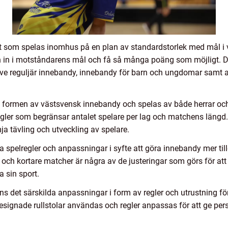
t som spelas inomhus på en plan av standardstorlek med mål i v
n in i motståndarens mål och få så många poäng som möjligt. De
ive reguljär innebandy, innebandy för barn och ungdomar samt
 formen av västsvensk innebandy och spelas av både herrar och 
egler som begränsar antalet spelare per lag och matchens längd.
mja tävling och utveckling av spelare.
 spelregler och anpassningar i syfte att göra innebandy mer till
n och kortare matcher är några av de justeringar som görs för at
 sin sport.
ns det särskilda anpassningar i form av regler och utrustning f
esignade rullstolar användas och regler anpassas för att ge pe