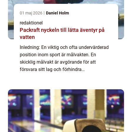
01 maj 2026
Daniel Holm
redaktionel
Packraft nyckeln till lätta äventyr på
vatten
Inledning: En viktig och ofta undervärderad
position inom sport är målvakten. En
skicklig målvakt är avgörande för att
försvara sitt lag och förhindra
motståndarlaget från att få poäng. Tyvärr
finns det också sådana som inte lever upp
till förväntnin...