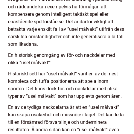
och räddande kan exempelvis ha förmågan att
kompensera genom intelligent taktiskt spel eller
enastående spelförståelse. Det är därför viktigt att
betrakta varje enskilt fall av ”usel målvakt” utifrån dess
särskilda omständigheter och inte generalisera alla fall
som likadana.
En historisk genomgång av för- och nackdelar med
olika ”usel målvakt”:
Historiskt sett har ”usel målvakt” varit en av de mest
komplexa och tuffa positionerna att spela inom
sporten. Det finns dock för- och nackdelar med olika
typer av ”usel målvakt” som har upplevts genom åren.
En av de tydliga nackdelarna är att en ”usel målvakt”
kan skapa osäkerhet och missnöje i laget. Det kan leda
till en försämrad försvarslinje och underminera
resultaten. Å andra sidan kan en ”usel målvakt” även