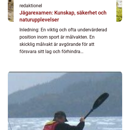
redaktionel
Jägarexamen: Kunskap, säkerhet och
naturupplevelser
Inledning: En viktig och ofta undervärderad
position inom sport är målvakten. En
skicklig målvakt är avgörande för att
försvara sitt lag och förhindra
motståndarlaget från att få poäng. Tyvärr
finns det också sådana som inte lever upp
till förväntnin...