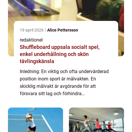
19 april 2026
Alice Pettersson
redaktionel
Shuffleboard uppsala socialt spel,
enkel underhållning och skön
tävlingskänsla
Inledning: En viktig och ofta undervärderad
position inom sport är målvakten. En
skicklig målvakt är avgörande för att
försvara sitt lag och förhindra
motståndarlaget från att få poäng. Tyvärr
finns det också sådana som inte lever upp
till förväntnin...