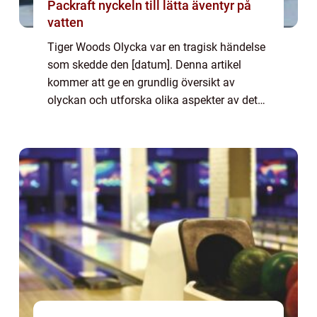
Packraft nyckeln till lätta äventyr på
vatten
Tiger Woods Olycka var en tragisk händelse
som skedde den [datum]. Denna artikel
kommer att ge en grundlig översikt av
olyckan och utforska olika aspekter av det
som har gjort den till ett ämne av globalt
intresse. Vad är Tiger Woods Olycka? Tiger
Wo...