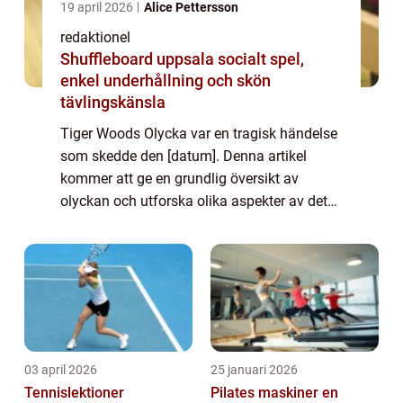
19 april 2026
Alice Pettersson
redaktionel
Shuffleboard uppsala socialt spel,
enkel underhållning och skön
tävlingskänsla
Tiger Woods Olycka var en tragisk händelse
som skedde den [datum]. Denna artikel
kommer att ge en grundlig översikt av
olyckan och utforska olika aspekter av det
som har gjort den till ett ämne av globalt
intresse. Vad är Tiger Woods Olycka? Tiger
Wo...
03 april 2026
25 januari 2026
Tennislektioner
Pilates maskiner en