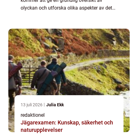
kommer att ge en grundlig översikt av
olyckan och utforska olika aspekter av det
som har gjort den till ett ämne av globalt
intresse. Vad är Tiger Woods Olycka? Tiger
Wo...
13 juli 2026
Julia Ekk
redaktionel
Jägarexamen: Kunskap, säkerhet och
naturupplevelser