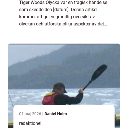
Tiger Woods Olycka var en tragisk händelse
som skedde den [datum]. Denna artikel
kommer att ge en grundlig översikt av
olyckan och utforska olika aspekter av det
som har gjort den till ett ämne av globalt
intresse. Vad är Tiger Woods Olycka? Tiger
Wo...
01 maj 2026
Daniel Holm
redaktionel