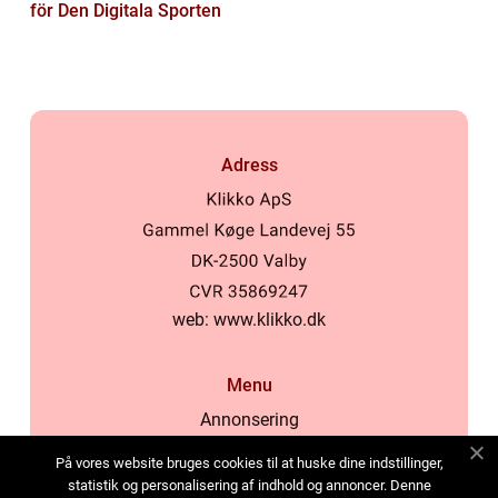
för Den Digitala Sporten
Adress
web:
www.klikko.dk
Menu
Annonsering
Om oss
På vores website bruges cookies til at huske dine indstillinger,
Cookies
statistik og personalisering af indhold og annoncer. Denne