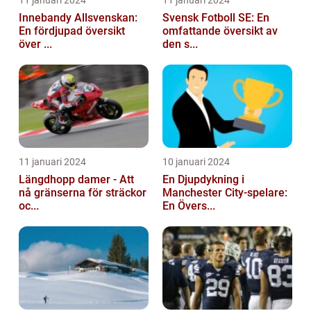
11 januari 2024
11 januari 2024
Innebandy Allsvenskan:
Svensk Fotboll SE: En
En fördjupad översikt
omfattande översikt av
över ...
den s...
11 januari 2024
10 januari 2024
Längdhopp damer - Att
En Djupdykning i
nå gränserna för sträckor
Manchester City-spelare:
oc...
En Övers...