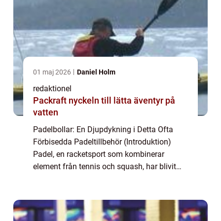
01 maj 2026
Daniel Holm
redaktionel
Packraft nyckeln till lätta äventyr på
vatten
Padelbollar: En Djupdykning i Detta Ofta
Förbisedda Padeltillbehör (Introduktion)
Padel, en racketsport som kombinerar
element från tennis och squash, har blivit
enormt populär över hela världen. Som en
av de snabbast växande sporterna lockar
padel b...