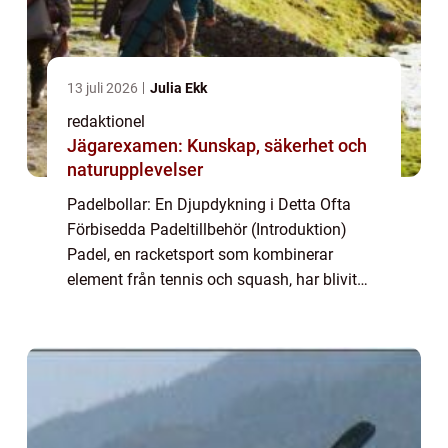
13 juli 2026
Julia Ekk
redaktionel
Jägarexamen: Kunskap, säkerhet och
naturupplevelser
Padelbollar: En Djupdykning i Detta Ofta
Förbisedda Padeltillbehör (Introduktion)
Padel, en racketsport som kombinerar
element från tennis och squash, har blivit
enormt populär över hela världen. Som en
av de snabbast växande sporterna lockar
padel b...