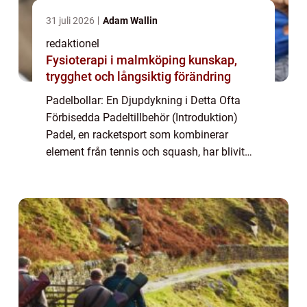
31 juli 2026
Adam Wallin
redaktionel
Fysioterapi i malmköping kunskap,
trygghet och långsiktig förändring
Padelbollar: En Djupdykning i Detta Ofta
Förbisedda Padeltillbehör (Introduktion)
Padel, en racketsport som kombinerar
element från tennis och squash, har blivit
enormt populär över hela världen. Som en
av de snabbast växande sporterna lockar
padel b...