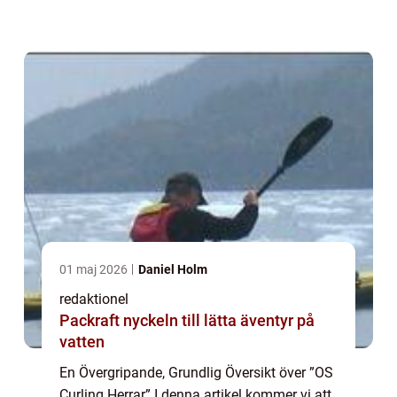
vuxit i popularitet under de senaste åren, och
mästerskapen i ...
01 maj 2026
Daniel Holm
redaktionel
Packraft nyckeln till lätta äventyr på
vatten
En Övergripande, Grundlig Översikt över ”OS
Curling Herrar” I denna artikel kommer vi att