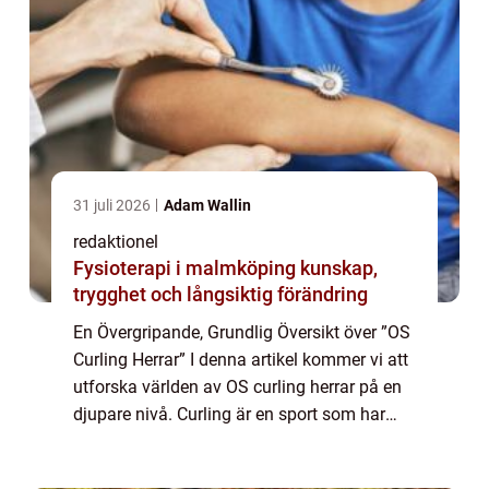
31 juli 2026
Adam Wallin
redaktionel
Fysioterapi i malmköping kunskap,
trygghet och långsiktig förändring
En Övergripande, Grundlig Översikt över ”OS
Curling Herrar” I denna artikel kommer vi att
utforska världen av OS curling herrar på en
djupare nivå. Curling är en sport som har
vuxit i popularitet under de senaste åren, och
mästerskapen i ...