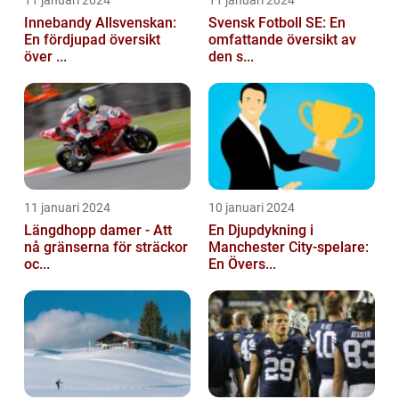
11 januari 2024
11 januari 2024
Innebandy Allsvenskan:
Svensk Fotboll SE: En
En fördjupad översikt
omfattande översikt av
över ...
den s...
11 januari 2024
10 januari 2024
Längdhopp damer - Att
En Djupdykning i
nå gränserna för sträckor
Manchester City-spelare:
oc...
En Övers...