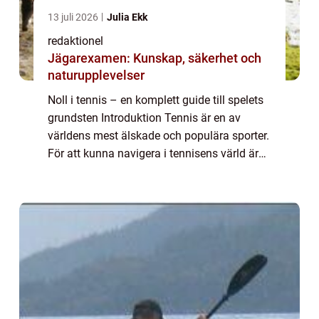
13 juli 2026
Julia Ekk
redaktionel
Jägarexamen: Kunskap, säkerhet och
naturupplevelser
Noll i tennis – en komplett guide till spelets
grundsten Introduktion Tennis är en av
världens mest älskade och populära sporter.
För att kunna navigera i tennisens värld är
det viktigt att förstå viktiga begrepp och
regler. Ett av dessa begrep...