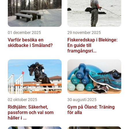
01 december 2025
29 november 2025
Varför besöka en
Fiskeredskap i Blekinge:
skidbacke i Småland?
En guide till
framgångsri...
02 oktober 2025
30 augusti 2025
Ridhjälm: Säkerhet,
Gym på Öland: Träning
passform och val som
för alla
håller i ...