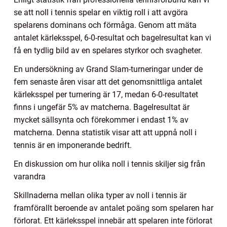
se att noll i tennis spelar en viktig roll i att avgöra
spelarens dominans och förmåga. Genom att mäta
antalet kärleksspel, 6-0-resultat och bagelresultat kan vi
få en tydlig bild av en spelares styrkor och svagheter.
En undersökning av Grand Slam-turneringar under de
fem senaste åren visar att det genomsnittliga antalet
kärleksspel per turnering är 17, medan 6-0-resultatet
finns i ungefär 5% av matcherna. Bagelresultat är
mycket sällsynta och förekommer i endast 1% av
matcherna. Denna statistik visar att att uppnå noll i
tennis är en imponerande bedrift.
En diskussion om hur olika noll i tennis skiljer sig från
varandra
Skillnaderna mellan olika typer av noll i tennis är
framförallt beroende av antalet poäng som spelaren har
förlorat. Ett kärleksspel innebär att spelaren inte förlorat