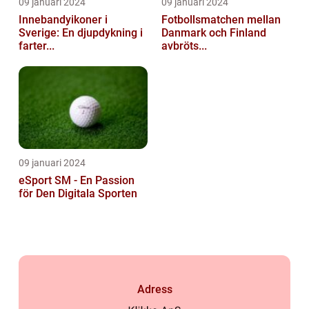
09 januari 2024
09 januari 2024
Innebandyikoner i
Fotbollsmatchen mellan
Sverige: En djupdykning i
Danmark och Finland
farter...
avbröts...
09 januari 2024
eSport SM - En Passion
för Den Digitala Sporten
Adress