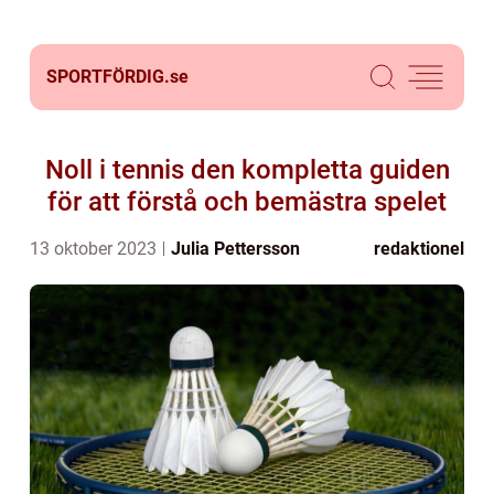
SPORTFÖRDIG.
se
Noll i tennis den kompletta guiden
för att förstå och bemästra spelet
13 oktober 2023
Julia Pettersson
redaktionel