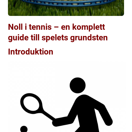
Noll i tennis – en komplett
guide till spelets grundsten
Introduktion