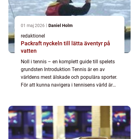
01 maj 2026
Daniel Holm
redaktionel
Packraft nyckeln till lätta äventyr på
vatten
Noll i tennis – en komplett guide till spelets
grundsten Introduktion Tennis är en av
världens mest älskade och populära sporter.
För att kunna navigera i tennisens värld är
det viktigt att förstå viktiga begrepp och
regler. Ett av dessa begrep...