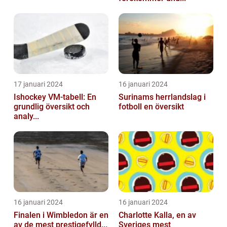
17 januari 2024
16 januari 2024
Ishockey VM-tabell: En
Surinams herrlandslag i
grundlig översikt och
fotboll en översikt
analy...
16 januari 2024
16 januari 2024
Finalen i Wimbledon är en
Charlotte Kalla, en av
av de mest prestigefylld...
Sveriges mest