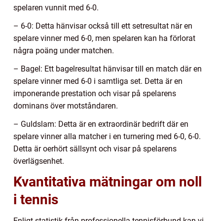
spelaren vunnit med 6-0.
– 6-0: Detta hänvisar också till ett setresultat när en
spelare vinner med 6-0, men spelaren kan ha förlorat
några poäng under matchen.
– Bagel: Ett bagelresultat hänvisar till en match där en
spelare vinner med 6-0 i samtliga set. Detta är en
imponerande prestation och visar på spelarens
dominans över motståndaren.
– Guldslam: Detta är en extraordinär bedrift där en
spelare vinner alla matcher i en turnering med 6-0, 6-0.
Detta är oerhört sällsynt och visar på spelarens
överlägsenhet.
Kvantitativa mätningar om noll
i tennis
Enligt statistik från professionella tennisförbund kan vi