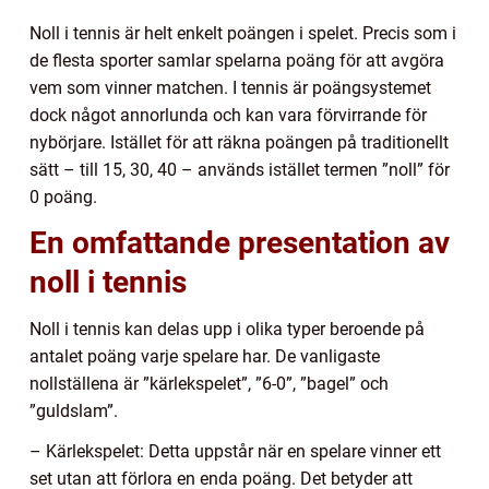
Noll i tennis är helt enkelt poängen i spelet. Precis som i
de flesta sporter samlar spelarna poäng för att avgöra
vem som vinner matchen. I tennis är poängsystemet
dock något annorlunda och kan vara förvirrande för
nybörjare. Istället för att räkna poängen på traditionellt
sätt – till 15, 30, 40 – används istället termen ”noll” för
0 poäng.
En omfattande presentation av
noll i tennis
Noll i tennis kan delas upp i olika typer beroende på
antalet poäng varje spelare har. De vanligaste
nollställena är ”kärlekspelet”, ”6-0”, ”bagel” och
”guldslam”.
– Kärlekspelet: Detta uppstår när en spelare vinner ett
set utan att förlora en enda poäng. Det betyder att