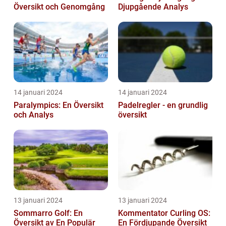
Översikt och Genomgång
Djupgående Analys
14 januari 2024
14 januari 2024
Paralympics: En Översikt
Padelregler - en grundlig
och Analys
översikt
13 januari 2024
13 januari 2024
Sommarro Golf: En
Kommentator Curling OS:
Översikt av En Populär
En Fördjupande Översikt