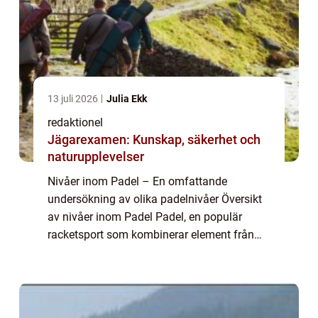
13 juli 2026
Julia Ekk
redaktionel
Jägarexamen: Kunskap, säkerhet och
naturupplevelser
Nivåer inom Padel – En omfattande
undersökning av olika padelnivåer Översikt
av nivåer inom Padel Padel, en populär
racketsport som kombinerar element från
tennis och squash, erbjuder spelare av alla
nivåer en möjlighet att njuta av utmanande
o...