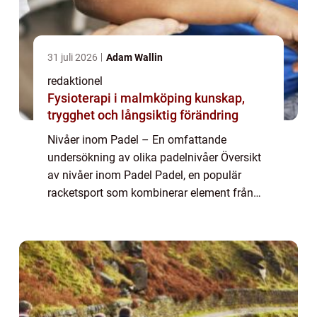
31 juli 2026
Adam Wallin
redaktionel
Fysioterapi i malmköping kunskap,
trygghet och långsiktig förändring
Nivåer inom Padel – En omfattande
undersökning av olika padelnivåer Översikt
av nivåer inom Padel Padel, en populär
racketsport som kombinerar element från
tennis och squash, erbjuder spelare av alla
nivåer en möjlighet att njuta av utmanande
o...