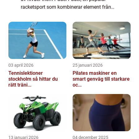
racketsport som kombinerar element från
tennis och squash, erbjuder spelare av alla
nivåer en möjlighet att njuta av utmanande
o...
03 april 2026
25 januari 2026
Tennislektioner
Pilates maskiner en
stockholm så hittar du
smart genväg till starkare
rätt träni...
oc...
13 januari 2026
04 december 2025