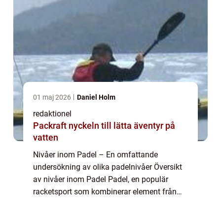
01 maj 2026
Daniel Holm
redaktionel
Packraft nyckeln till lätta äventyr på
vatten
Nivåer inom Padel – En omfattande
undersökning av olika padelnivåer Översikt
av nivåer inom Padel Padel, en populär
racketsport som kombinerar element från
tennis och squash, erbjuder spelare av alla
nivåer en möjlighet att njuta av utmanande