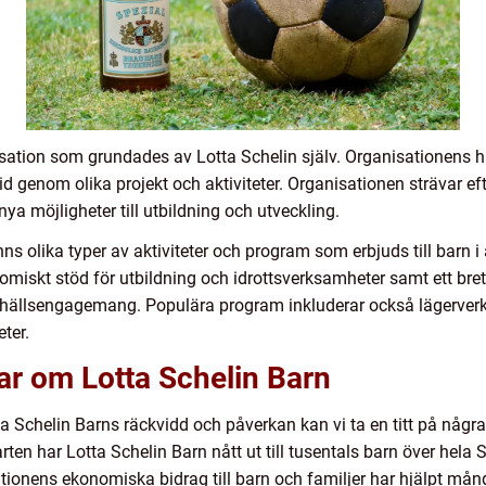
isation som grundades av Lotta Schelin själv. Organisationens h
mtid genom olika projekt och aktiviteter. Organisationen strävar ef
a möjligheter till utbildning och utveckling.
s olika typer av aktiviteter och program som erbjuds till barn i 
skt stöd för utbildning och idrottsverksamheter samt ett brett 
hällsengagemang. Populära program inkluderar också lägerverks
ter.
ar om Lotta Schelin Barn
otta Schelin Barns räckvidd och påverkan kan vi ta en titt på någ
ten har Lotta Schelin Barn nått ut till tusentals barn över hela 
tionens ekonomiska bidrag till barn och familjer har hjälpt många a