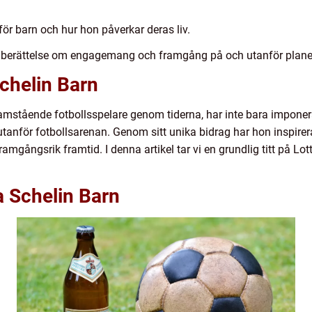
ör barn och hur hon påverkar deras liv.
de berättelse om engagemang och framgång på och utanför plan
Schelin Barn
ramstående fotbollsspelare genom tiderna, har inte bara imponer
utanför fotbollsarenan. Genom sitt unika bidrag har hon inspirer
gångsrik framtid. I denna artikel tar vi en grundlig titt på Lo
a Schelin Barn