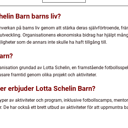
elin Barn barns liv?
 inverkan på barns liv genom att stärka deras självförtroende, f
h utveckling. Organisationens ekonomiska bidrag har hjälpt många
jligheter som de annars inte skulle ha haft tillgång till.
Barn?
ganisation grundad av Lotta Schelin, en framstående fotbollsspela
jusare framtid genom olika projekt och aktiviteter.
eter erbjuder Lotta Schelin Barn?
typer av aktiviteter och program, inklusive fotbollscamps, ment
. De har också ett brett utbud av aktiviteter för att uppmuntra ba