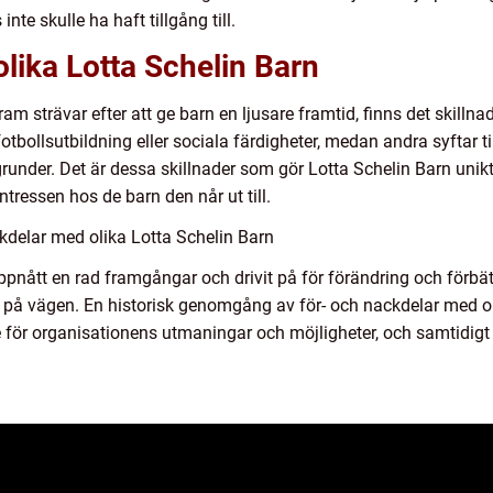
te skulle ha haft tillgång till.
olika Lotta Schelin Barn
ram strävar efter att ge barn en ljusare framtid, finns det skill
tbollsutbildning eller sociala färdigheter, medan andra syftar til
kgrunder. Det är dessa skillnader som gör Lotta Schelin Barn unik
ntressen hos de barn den når ut till.
kdelar med olika Lotta Schelin Barn
nått en rad framgångar och drivit på för förändring och förbätt
 på vägen. En historisk genomgång av för- och nackdelar med o
e för organisationens utmaningar och möjligheter, och samtidigt 