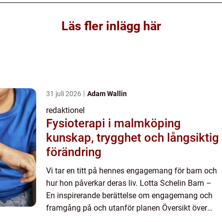
Läs fler inlägg här
31 juli 2026
Adam Wallin
redaktionel
Fysioterapi i malmköping
kunskap, trygghet och långsiktig
förändring
Vi tar en titt på hennes engagemang för barn och
hur hon påverkar deras liv. Lotta Schelin Barn –
En inspirerande berättelse om engagemang och
framgång på och utanför planen Översikt över
Lotta Schelin Barn Lotta Schelin, en av Sveriges