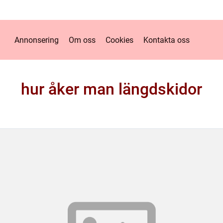
Annonsering
Om oss
Cookies
Kontakta oss
hur åker man längdskidor