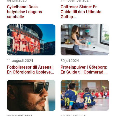
04 juni 2025
14 november 2024
Cykelbana: Dess
Golfresor Skåne: En
betydelse i dagens
Guide till den Ultimata
samhälle
Golfup...
11 augusti 2024
30 juli 2024
Fotbollsresor till Arsenal:
Proteinpulver i Göteborg:
En Oförglömlig Uppleve...
En Guide till Optimerad ...