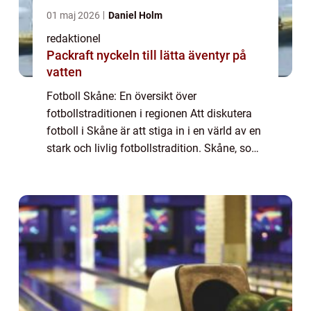
01 maj 2026
Daniel Holm
redaktionel
Packraft nyckeln till lätta äventyr på
vatten
Fotboll Skåne: En översikt över
fotbollstraditionen i regionen Att diskutera
fotboll i Skåne är att stiga in i en värld av en
stark och livlig fotbollstradition. Skåne, som
ligger i den södra delen av Sverige, är en
region som är befolkat med passion...