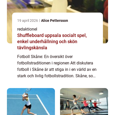
19 april 2026
Alice Pettersson
redaktionel
Shuffleboard uppsala socialt spel,
enkel underhållning och skön
tävlingskänsla
Fotboll Skåne: En översikt över
fotbollstraditionen i regionen Att diskutera
fotboll i Skåne är att stiga in i en värld av en
stark och livlig fotbollstradition. Skåne, som
ligger i den södra delen av Sverige, är en
region som är befolkat med passion...