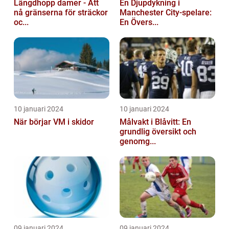
Längdhopp damer - Att
En Djupdykning i
nå gränserna för sträckor
Manchester City-spelare:
oc...
En Övers...
10 januari 2024
10 januari 2024
När börjar VM i skidor
Målvakt i Blåvitt: En
grundlig översikt och
genomg...
09 januari 2024
09 januari 2024