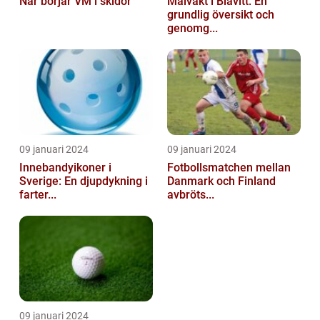
När börjar VM i skidor
Målvakt i Blåvitt: En
grundlig översikt och
genomg...
09 januari 2024
09 januari 2024
Innebandyikoner i
Fotbollsmatchen mellan
Sverige: En djupdykning i
Danmark och Finland
farter...
avbröts...
09 januari 2024