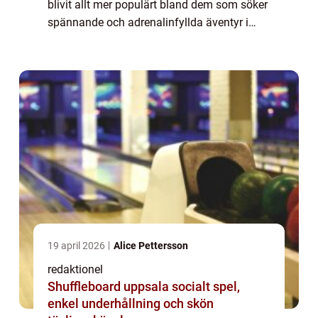
blivit allt mer populärt bland dem som söker
spännande och adrenalinfyllda äventyr i
snöiga bergsmiljöer. Dessa modiga
skidåkare utmanar gränserna och tar
skidåkning...
19 april 2026
Alice Pettersson
redaktionel
Shuffleboard uppsala socialt spel,
enkel underhållning och skön