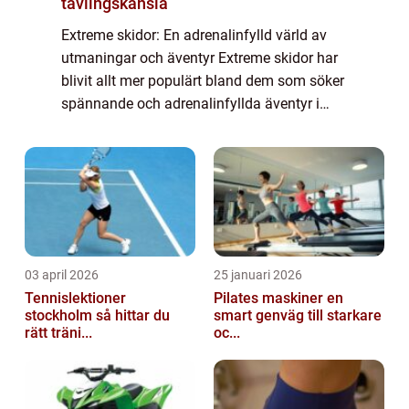
tävlingskänsla
Extreme skidor: En adrenalinfylld värld av
utmaningar och äventyr Extreme skidor har
blivit allt mer populärt bland dem som söker
spännande och adrenalinfyllda äventyr i
snöiga bergsmiljöer. Dessa modiga
skidåkare utmanar gränserna och tar
skidåkning...
03 april 2026
25 januari 2026
Tennislektioner
Pilates maskiner en
stockholm så hittar du
smart genväg till starkare
rätt träni...
oc...