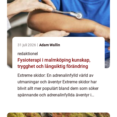
31 juli 2026
Adam Wallin
redaktionel
Fysioterapi i malmköping kunskap,
trygghet och långsiktig förändring
Extreme skidor: En adrenalinfylld värld av
utmaningar och äventyr Extreme skidor har
blivit allt mer populärt bland dem som söker
spännande och adrenalinfyllda äventyr i
snöiga bergsmiljöer. Dessa modiga
skidåkare utmanar gränserna och tar
skidåkning...