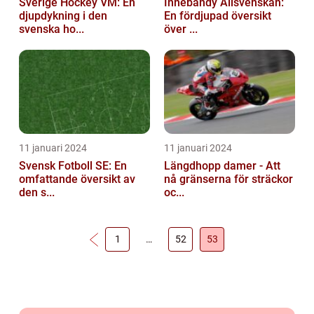
Sverige Hockey VM: En
Innebandy Allsvenskan:
djupdykning i den
En fördjupad översikt
svenska ho...
över ...
11 januari 2024
11 januari 2024
Svensk Fotboll SE: En
Längdhopp damer - Att
omfattande översikt av
nå gränserna för sträckor
den s...
oc...
1
…
52
53