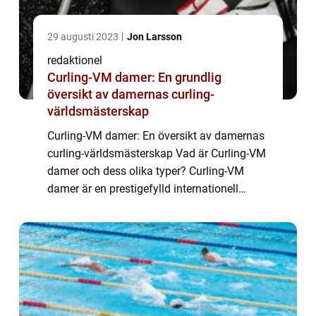
29 augusti 2023
Jon Larsson
redaktionel
Curling-VM damer: En grundlig
översikt av damernas curling-
världsmästerskap
Curling-VM damer: En översikt av damernas
curling-världsmästerskap Vad är Curling-VM
damer och dess olika typer? Curling-VM
damer är en prestigefylld internationell
tävling inom curlingsporten, som utmanar
de bästa kvinnliga curlingspelarna från
olik...