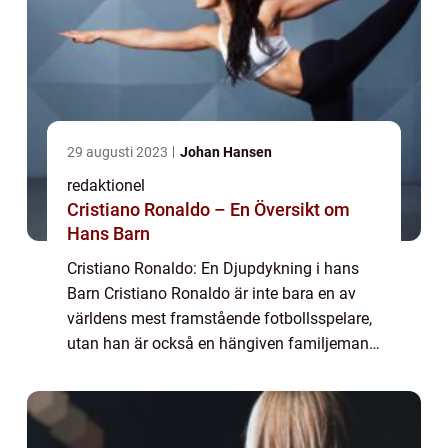
29 augusti 2023
Johan Hansen
redaktionel
Cristiano Ronaldo – En Översikt om
Hans Barn
Cristiano Ronaldo: En Djupdykning i hans
Barn Cristiano Ronaldo är inte bara en av
världens mest framstående fotbollsspelare,
utan han är också en hängiven familjeman.
Han har fyra barn som har blivit en viktig del
av hans liv vid sidan av fotbollen....