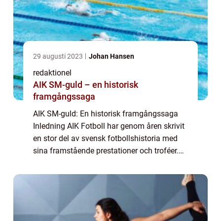
29 augusti 2023
Johan Hansen
redaktionel
AIK SM-guld – en historisk
framgångssaga
AIK SM-guld: En historisk framgångssaga
Inledning AIK Fotboll har genom åren skrivit
en stor del av svensk fotbollshistoria med
sina framstående prestationer och troféer.
En av de mest prestigefyllda triumferna är
SM-guldet, som AIK har vunnit vid fl...