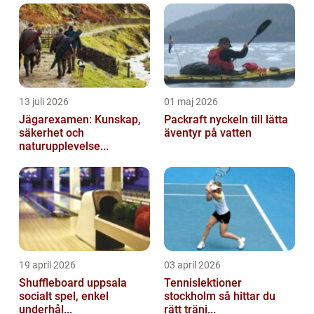
flera år, fi...
13 juli 2026
01 maj 2026
Jägarexamen: Kunskap,
Packraft nyckeln till lätta
säkerhet och
äventyr på vatten
naturupplevelse...
19 april 2026
03 april 2026
Shuffleboard uppsala
Tennislektioner
socialt spel, enkel
stockholm så hittar du
underhål...
rätt träni...